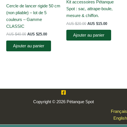
Kit accessoires Pétanque
du
Cercle de lancer rigide 50 cm
Spot : sac, attrape-boule,
produit
(non pliable) – lot de 5
mesure & chiffon.
couleurs – Gamme
Le
Le
AUS $
20.00
AUS $
15.00
CLASSIC
prix
prix
initial
actuel
Le
Le
AUS $
40.00
AUS $
25.00
Ajouter au panier
était :
est :
prix
prix
AUS
AUS
initial
actuel
Ajouter au panier
$20.00.
$15.00.
était :
est :
AUS
AUS
$40.00.
$25.00.
Copyright © 2026 Pétanque Spot
Français
English