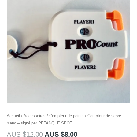
Accueil
/
Accessoires
/
Compteur de points
/ Compteur de score
blanc – signé par PETANQUE SPOT
Le
Le
AUS $
12.00
AUS $
8.00