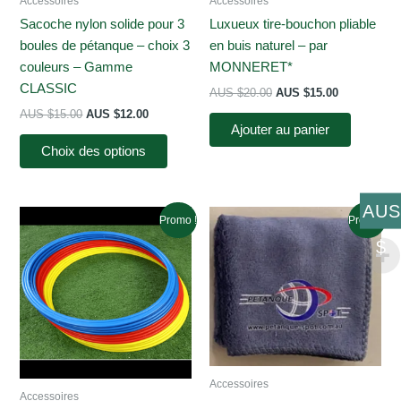
Accessoires
Accessoires
Sacoche nylon solide pour 3
Luxueux tire-bouchon pliable
boules de pétanque – choix 3
en buis naturel – par
couleurs – Gamme
MONNERET*
CLASSIC
Le
Le
AUS $
20.00
AUS $
15.00
prix
prix
Le
Le
AUS $
15.00
AUS $
12.00
initial
actuel
prix
prix
Ajouter au panier
Ce
était :
est :
initial
actuel
Choix des options
AUS
AUS
produit
était :
est :
$20.00.
$15.00.
AUS
AUS
a
$15.00.
$12.00.
plusieurs
AUS
Promo !
Promo !
variations.
$
Les
options
peuvent
être
choisies
sur
la
Accessoires
page
Accessoires