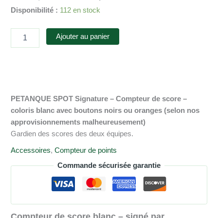
prix
prix
Disponibilité :
112 en stock
initial
actuel
était :
est :
quantité
Ajouter au panier
AUS
AUS
de
$12.00.
$8.00.
Compteur
de
score
blanc
-
PETANQUE SPOT Signature – Compteur de score –
signé
par
coloris blanc avec boutons noirs ou oranges (selon nos
PETANQUE
approvisionnements malheureusement)
SPOT
Gardien des scores des deux équipes.
Accessoires
,
Compteur de points
Commande sécurisée garantie
Compteur de score blanc – signé par